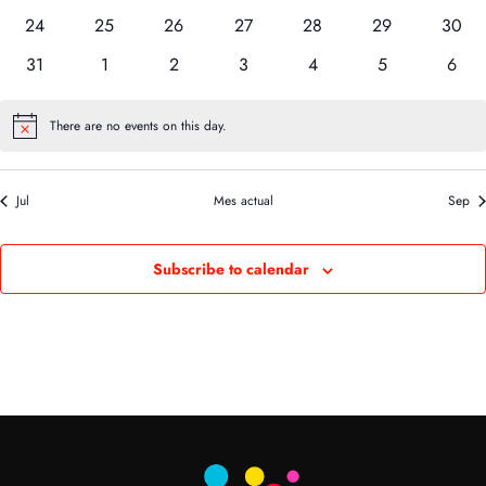
eventos
eventos
eventos
eventos
eventos
eventos
event
0
0
0
0
0
0
0
24
25
26
27
28
29
30
eventos
eventos
eventos
eventos
eventos
eventos
event
0
0
0
0
0
0
0
31
1
2
3
4
5
6
eventos
eventos
eventos
eventos
eventos
eventos
event
There are no events on this day.
Notice
Jul
Mes actual
Sep
Subscribe to calendar