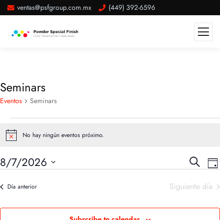
ventas@psfgroup.com.mx
(449) 392-6596
Seminars
Eventos
Seminars
No hay ningún eventos próximo.
Notice
Búsqu
N
8/7/2026
Buscar
Día
d
y
Seleccionar
v
naveg
Siguiente día
fecha.
Día anterior
d
de
E
vistas
Subscribe to calendar