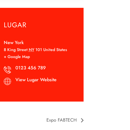
LUGAR
New York
8 King Street
NY
101
United States
+ Google Map
0123 456 789
View Lugar Website
Expo FABTECH